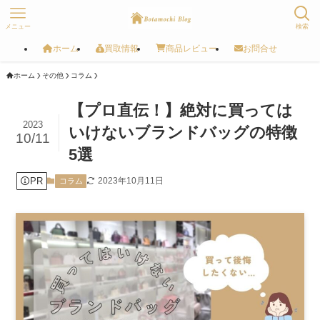
メニュー
検索
ホーム
買取情報
商品レビュー
お問合せ
ホーム
その他
コラム
【プロ直伝！】絶対に買っては
2023
いけないブランドバッグの特徴
10/11
5選
PR
2023年10月11日
コラム