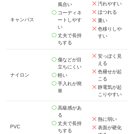
汚れやすい
風合い
ほつれる
コーディネ
キャンバス
ートしやす
重い
い
色移りしや
丈夫で長持
すい
ちする
安っぽく見
傷などが目
える
立ちにくい
色褪せが起
ナイロン
軽い
こる
手入れが簡
静電気が起
単
こりやすい
高級感があ
る
熱に弱い
丈夫で長持
PVC
表面が硬化
ちする