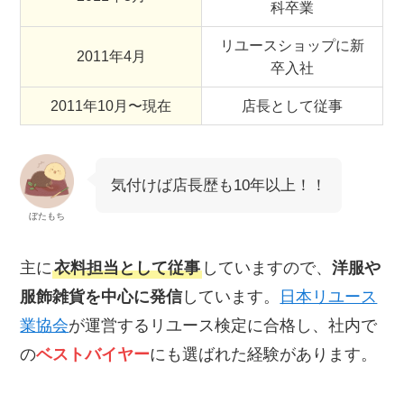
科卒業
リユースショップに新
2011年4月
卒入社
2011年10月〜現在
店長として従事
気付けば店長歴も10年以上！！
ぼたもち
主に
衣料担当として従事
していますので、
洋服や
服飾雑貨を中心に発信
しています。
日本リユース
業協会
が運営するリユース検定に合格し、社内で
の
ベストバイヤー
にも選ばれた経験があります。