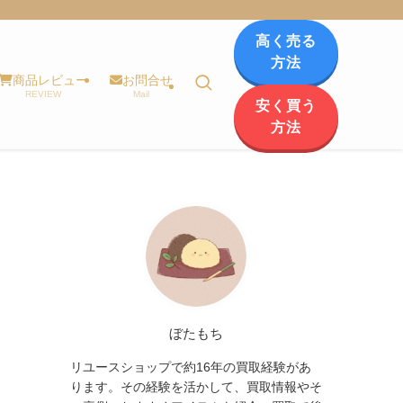
高く売る
方法
商品レビュー
お問合せ
REVIEW
Mail
安く買う
方法
ぼたもち
リユースショップで約16年の買取経験があ
ります。その経験を活かして、買取情報やそ