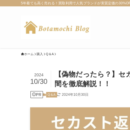
5年着ても高く売れる！買取利用で人気ブランドが実質定価の30%OFF
ホーム
購入
Q＆A
【偽物だったら？】セ
2024
10/30
間を徹底解説！！
PR
2024年10月30日
Q＆A