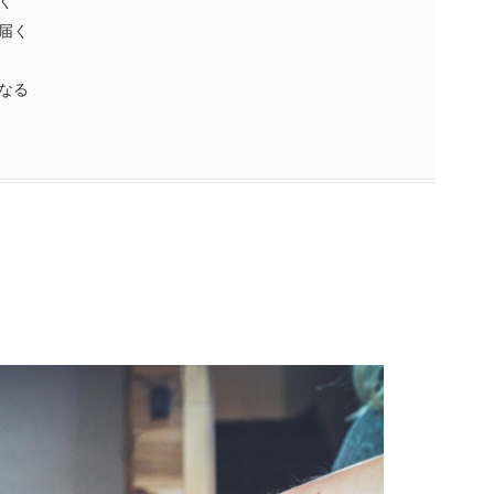
く
届く
なる