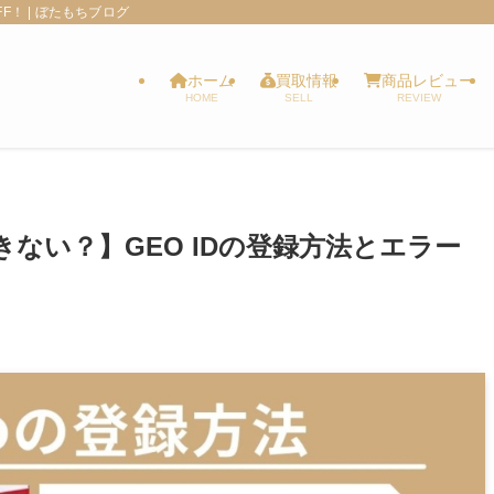
！ | ぼたもちブログ
ホーム
買取情報
商品レビュー
HOME
SELL
REVIEW
きない？】GEO IDの登録方法とエラー