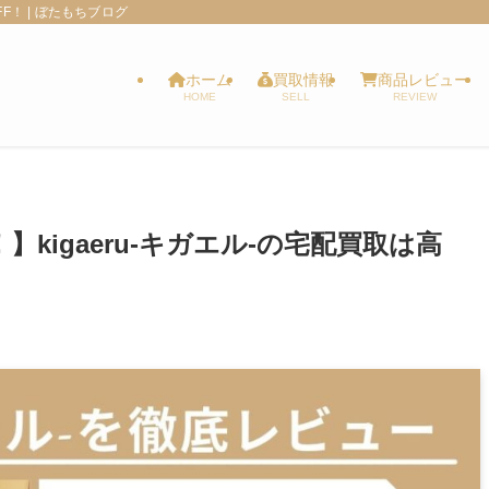
！ | ぼたもちブログ
ホーム
買取情報
商品レビュー
HOME
SELL
REVIEW
kigaeru-キガエル-の宅配買取は高