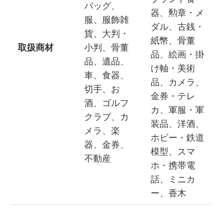
バッグ、
器、勲章・メ
服、服飾雑
ダル、古銭・
貨、大判・
紙幣、骨董
取扱商材
小判、骨董
品、絵画・掛
品、遺品、
け軸・美術
車、食器、
品、カメラ、
切手、お
金券・テレ
酒、ゴルフ
カ、軍服・軍
クラブ、カ
装品、洋酒、
メラ、楽
ホビー・鉄道
器、金券、
模型、スマ
不動産
ホ・携帯電
話、ミニカ
ー、香木