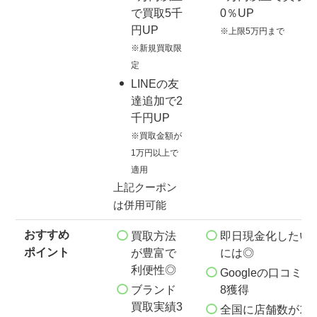
で買取5千
0％UP
円UP
※上限5万円まで
※新規買取限
定
LINEの友
達追加で2
千円UP
※買取金額が
1万円以上で
適用
上記クーポン
は併用可能
おすすめ
買取方法
即日現金化したい
ポイント
が豊富で
には◎
利便性◎
Googleの口コミで4
ブランド
8獲得
買取実績3
全国に店舗数が120