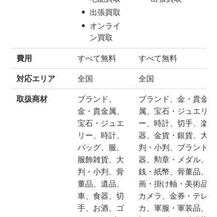
出張買取
オンライ
ン買取
費用
すべて無料
すべて無料
対応エリア
全国
全国
取扱商材
ブランド、
ブランド、金・貴金
金・貴金属、
属、宝石・ジュエリ
宝石・ジュエ
ー、時計、切手、楽
リー、時計、
器、金貨・銀貨、大
バッグ、服、
判・小判、ブランド食
服飾雑貨、大
器、勲章・メダル、古
判・小判、骨
銭・紙幣、骨董品、絵
董品、遺品、
画・掛け軸・美術品、
車、食器、切
カメラ、金券・テレ
手、お酒、ゴ
カ、軍服・軍装品、洋