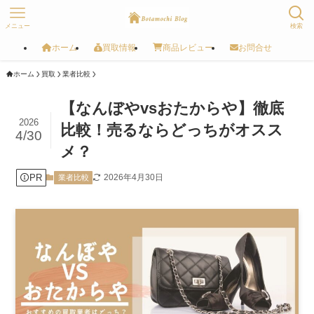
メニュー
検索
ホーム
買取情報
商品レビュー
お問合せ
ホーム
買取
業者比較
【なんぼやvsおたからや】徹底
2026
比較！売るならどっちがオスス
4/30
メ？
PR
2026年4月30日
業者比較