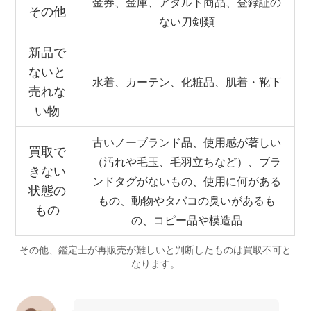
金券、金庫、アダルト商品、登録証の
その他
ない刀剣類
新品で
ないと
水着、カーテン、化粧品、肌着・靴下
売れな
い物
古いノーブランド品、使用感が著しい
買取で
（汚れや毛玉、毛羽立ちなど）、ブラ
きない
ンドタグがないもの、使用に何がある
状態の
もの、動物やタバコの臭いがあるも
もの
の、コピー品や模造品
その他、鑑定士が再販売が難しいと判断したものは買取不可と
なります。