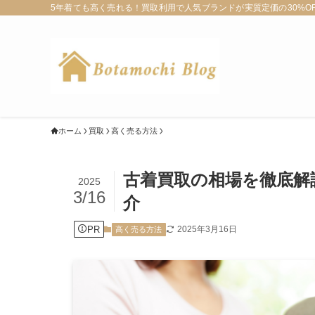
5年着ても高く売れる！買取利用で人気ブランドが実質定価の30%OFF
ホーム
買取
高く売る方法
古着買取の相場を徹底解
2025
3/16
介
PR
2025年3月16日
高く売る方法